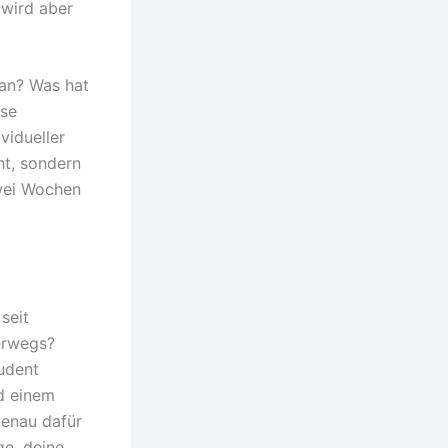
 wird aber
 an? Was hat
ese
vidueller
ht, sondern
wei Wochen
seit
terwegs?
tudent
nd einem
genau dafür
ge, deine