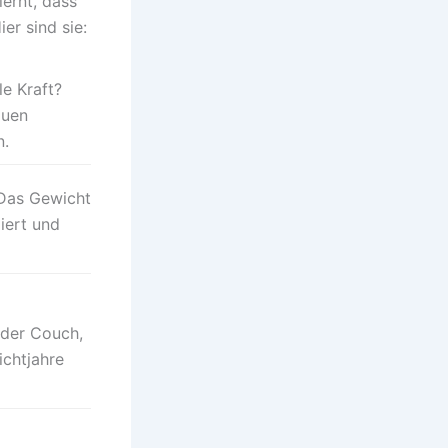
ernt, dass
er sind sie:
e Kraft?
auen
n.
 Das Gewicht
iert und
 der Couch,
ichtjahre