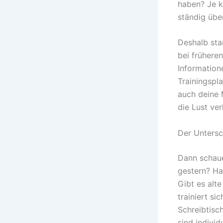
haben? Je kl
ständig übe
Deshalb sta
bei frühere
Information
Trainingspla
auch deine 
die Lust ver
Der Untersc
Dann schauen
gestern? Ha
Gibt es alt
trainiert si
Schreibtisch
sind individ