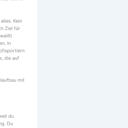
lles. Kein
h Ziel für
 weißt
n. In
ofisportlern
, die auf
laufbau mit
weil du
ng. Du