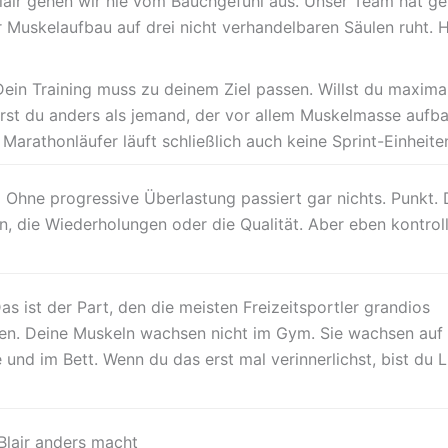
lair gehen wir nie vom Bauchgefühl aus. Unser Team hat gel
 Muskelaufbau auf drei nicht verhandelbaren Säulen ruht. Hi
ein Training muss zu deinem Ziel passen. Willst du maximal
erst du anders als jemand, der vor allem Muskelmasse aufb
Marathonläufer läuft schließlich auch keine Sprint-Einheite
:
Ohne progressive Überlastung passiert gar nichts. Punkt.
n, die Wiederholungen oder die Qualität. Aber eben kontroll
as ist der Part, den die meisten Freizeitsportler grandios
en. Deine Muskeln wachsen nicht im Gym. Sie wachsen auf
 und im Bett. Wenn du das erst mal verinnerlichst, bist du L
lair anders macht