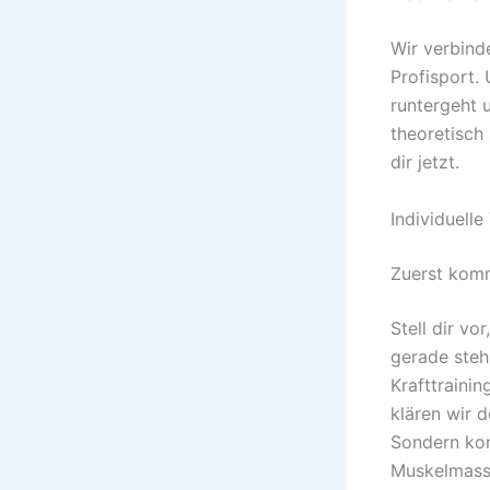
Wir verbind
Profisport.
runtergeht 
theoretisch
dir jetzt.
Individuelle
Zuerst komm
Stell dir v
gerade stehs
Krafttrainin
klären wir d
Sondern kon
Muskelmasse