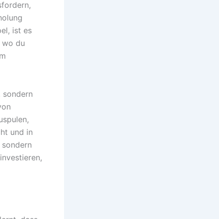
sfordern,
holung
l, ist es
, wo du
im
, sondern
von
uspulen,
ht und in
, sondern
investieren,