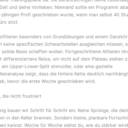
Zeit und deine Vorlieben. Niemand sollte ein Programm aba
5-jährigen Profi geschrieben wurde, wenn man selbst 40 St
ro sitzt.
ofitieren besonders von Grundübungen und einem Ganzkörp
ch keine spezifischen Schwachstellen ausgleichen müssen, 
e solide Basis schaffen wollen. Fortgeschrittene Athleten h
t differenziertere Reize, um nicht auf dem Plateau stehen z
st ein Upper-Lower-Split sinnvoller, oder eine gezielte
lenanalyse zeigt, dass die hintere Kette deutlich nachhäng
ab, bevor die erste Woche geschrieben wird.
 die nicht frustriert
ng bauen wir Schritt für Schritt ein. Keine Sprünge, die dei
m in den Keller brennen. Sondern kleine, planbare Fortschri
hen kannst. Woche für Woche siehst du, wie du stärker wirs