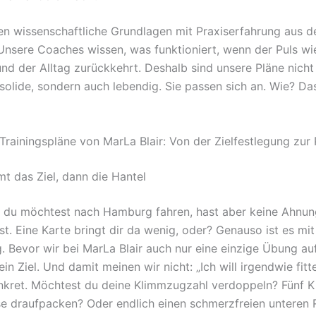
en wissenschaftliche Grundlagen mit Praxiserfahrung aus 
 Unsere Coaches wissen, was funktioniert, wenn der Puls wi
und der Alltag zurückkehrt. Deshalb sind unsere Pläne nicht
 solide, sondern auch lebendig. Sie passen sich an. Wie? Da
 Trainingspläne von MarLa Blair: Von der Zielfestlegung zur
t das Ziel, dann die Hantel
or, du möchtest nach Hamburg fahren, hast aber keine Ahnu
t. Eine Karte bringt dir da wenig, oder? Genauso ist es mit
g. Bevor wir bei MarLa Blair auch nur eine einzige Übung au
ein Ziel. Und damit meinen wir nicht: „Ich will irgendwie fitt
kret. Möchtest du deine Klimmzugzahl verdoppeln? Fünf Ki
 draufpacken? Oder endlich einen schmerzfreien unteren