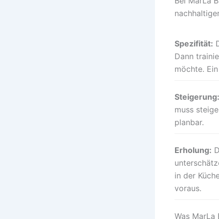
Bei MarLa B
nachhaltiger
Spezifität:
D
Dann traini
möchte. Ein 
Steigerung
muss steige
planbar.
Erholung:
D
unterschätz
in der Küche
voraus.
Was MarLa B