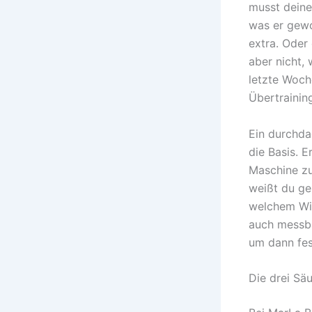
musst deine
was er gewo
extra. Oder 
aber nicht,
letzte Woche
Übertrainin
Ein durchda
die Basis. E
Maschine zu
weißt du ge
welchem Wie
auch messba
um dann fes
Die drei Säu