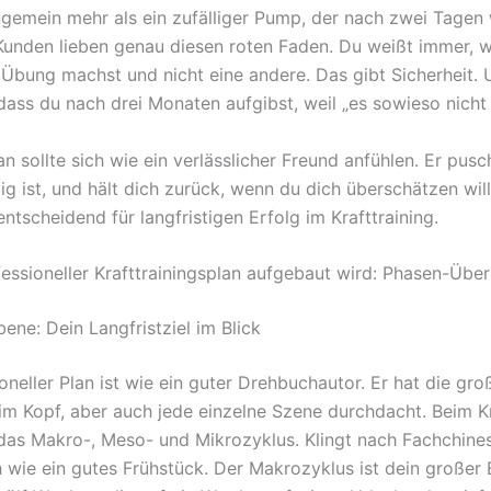
ngemein mehr als ein zufälliger Pump, der nach zwei Tagen
 Kunden lieben genau diesen roten Faden. Du weißt immer,
 Übung machst und nicht eine andere. Das gibt Sicherheit. 
dass du nach drei Monaten aufgibst, weil „es sowieso nicht 
an sollte sich wie ein verlässlicher Freund anfühlen. Er pusc
g ist, und hält dich zurück, wenn du dich überschätzen will
entscheidend für langfristigen Erfolg im Krafttraining.
fessioneller Krafttrainingsplan aufgebaut wird: Phasen-Über
ene: Dein Langfristziel im Blick
oneller Plan ist wie ein guter Drehbuchautor. Er hat die gro
im Kopf, aber auch jede einzelne Szene durchdacht. Beim Kr
das Makro-, Meso- und Mikrozyklus. Klingt nach Fachchinesi
h wie ein gutes Frühstück. Der Makrozyklus ist dein großer