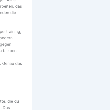
rbeiten, das
unden die
ertraining,
sondern
ingegen
u bleiben.
t. Genau das
n
tte, die du
t. Das