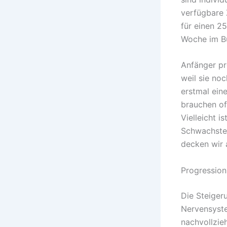
verfügbare 
für einen 2
Woche im Bü
Anfänger pr
weil sie no
erstmal ein
brauchen of
Vielleicht i
Schwachstel
decken wir 
Progression,
Die Steigeru
Nervensyste
nachvollzie