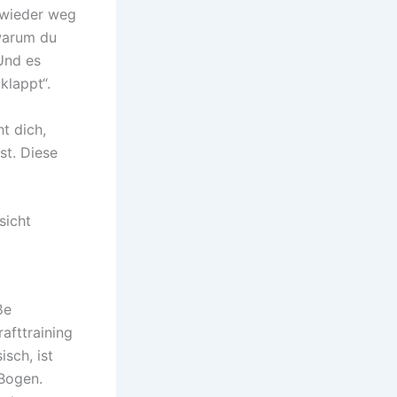
 wieder weg
 warum du
Und es
klappt“.
ht dich,
st. Diese
sicht
ße
afttraining
sch, ist
 Bogen.