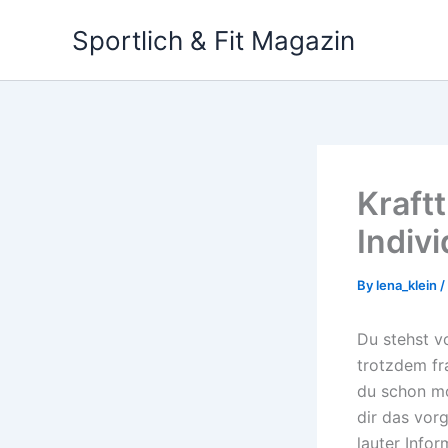
Skip
Sportlich & Fit Magazin
to
content
Kraft
Indivi
By
lena_klein
/
Du stehst v
trotzdem fr
du schon mo
dir das vorg
lauter Info