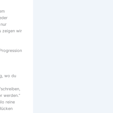
dem
eder
 nur
s zeigen wir
 Progression
ng, wo du
fschreiben,
er werden.“
lo reine
 Rücken