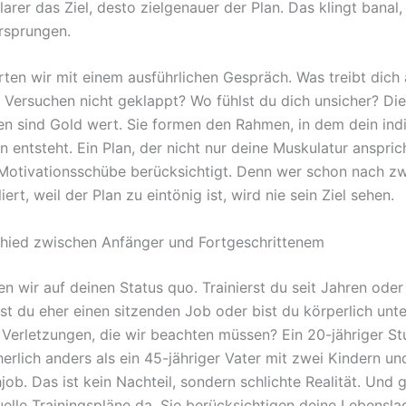
arer das Ziel, desto zielgenauer der Plan. Das klingt banal,
rsprungen.
rten wir mit einem ausführlichen Gespräch. Was treibt dich
n Versuchen nicht geklappt? Wo fühlst du dich unsicher? Di
en sind Gold wert. Sie formen den Rahmen, in dem dein indi
n entsteht. Ein Plan, der nicht nur deine Muskulatur anspric
Motivationsschübe berücksichtigt. Denn wer schon nach z
liert, weil der Plan zu eintönig ist, wird nie sein Ziel sehen.
hied zwischen Anfänger und Fortgeschrittenem
 wir auf deinen Status quo. Trainierst du seit Jahren oder 
st du eher einen sitzenden Job oder bist du körperlich un
e Verletzungen, die wir beachten müssen? Ein 20-jähriger S
cherlich anders als ein 45-jähriger Vater mit zwei Kindern u
job. Das ist kein Nachteil, sondern schlichte Realität. Und 
uelle Trainingspläne da. Sie berücksichtigen deine Lebensla