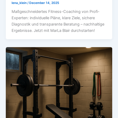
lena_klein
/
December 14, 2025
Maßgeschneidertes Fitness-Coaching von Profi-
Experten: individuelle Pläne, klare Ziele, sichere
Diagnostik und transparente Beratung – nachhaltige
Ergebnisse. Jetzt mit MarLa Blair durchstarten!