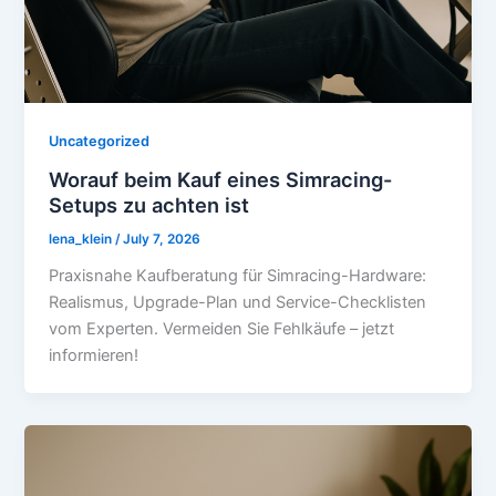
Uncategorized
Worauf beim Kauf eines Simracing-
Setups zu achten ist
lena_klein
/
July 7, 2026
Praxisnahe Kaufberatung für Simracing-Hardware:
Realismus, Upgrade-Plan und Service-Checklisten
vom Experten. Vermeiden Sie Fehlkäufe – jetzt
informieren!