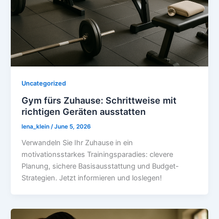
Uncategorized
Gym fürs Zuhause: Schrittweise mit
richtigen Geräten ausstatten
lena_klein
/
June 5, 2026
Verwandeln Sie Ihr Zuhause in ein
motivationsstarkes Trainingsparadies: clevere
Planung, sichere Basisausstattung und Budget-
Strategien. Jetzt informieren und loslegen!