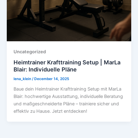
Uncategorized
Heimtrainer Krafttraining Setup | MarLa
Blair: Individuelle Pläne
lena_klein
/
December 14, 2025
Baue dein Heimtrainer Krafttraining Setup mit MarLa
Blair: hochwertige Ausstattung, individuelle Beratung
und maßgeschneiderte Pläne – trainiere sicher und
effektiv zu Hause. Jetzt entdecken!