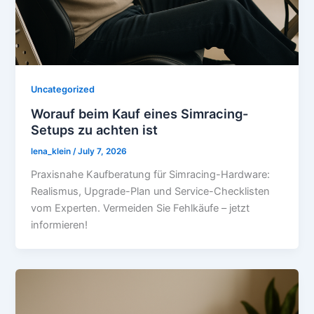
Uncategorized
Worauf beim Kauf eines Simracing-
Setups zu achten ist
lena_klein
/
July 7, 2026
Praxisnahe Kaufberatung für Simracing-Hardware:
Realismus, Upgrade-Plan und Service-Checklisten
vom Experten. Vermeiden Sie Fehlkäufe – jetzt
informieren!