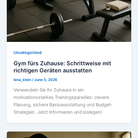
Uncategorized
Gym fürs Zuhause: Schrittweise mit
richtigen Geräten ausstatten
lena_klein
/
June 5, 2026
Verwandeln Sie Ihr Zuhause in ein
motivationsstarkes Trainingsparadies: clevere
Planung, sichere Basisausstattung und Budget-
Strategien. Jetzt informieren und loslegen!