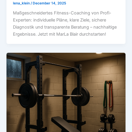
lena_klein
/
December 14, 2025
Maßgeschneidertes Fitness-Coaching von Profi-
Experten: individuelle Pläne, klare Ziele, sichere
Diagnostik und transparente Beratung – nachhaltige
Ergebnisse. Jetzt mit MarLa Blair durchstarten!