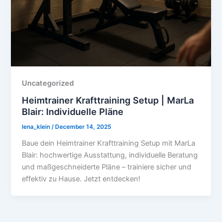
Uncategorized
Heimtrainer Krafttraining Setup | MarLa
Blair: Individuelle Pläne
lena_klein
/
December 14, 2025
Baue dein Heimtrainer Krafttraining Setup mit MarLa
Blair: hochwertige Ausstattung, individuelle Beratung
und maßgeschneiderte Pläne – trainiere sicher und
effektiv zu Hause. Jetzt entdecken!