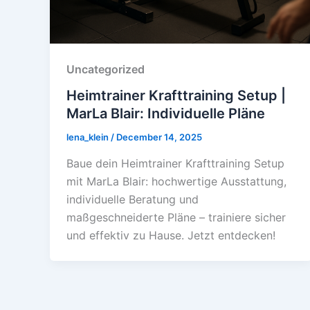
Uncategorized
Heimtrainer Krafttraining Setup |
MarLa Blair: Individuelle Pläne
lena_klein
/
December 14, 2025
Baue dein Heimtrainer Krafttraining Setup
mit MarLa Blair: hochwertige Ausstattung,
individuelle Beratung und
maßgeschneiderte Pläne – trainiere sicher
und effektiv zu Hause. Jetzt entdecken!