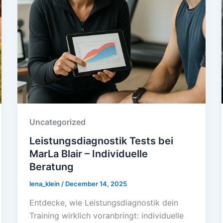
Uncategorized
Leistungsdiagnostik Tests bei
MarLa Blair – Individuelle
Beratung
lena_klein
/
December 14, 2025
Entdecke, wie Leistungsdiagnostik dein
Training wirklich voranbringt: individuelle